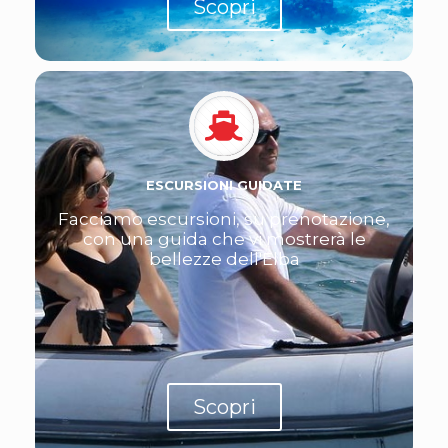
Scopri
ESCURSIONI GUIDATE
Facciamo escursioni, su prenotazione,
con una guida che vi mostrerà le
bellezze dell'Elba
Scopri