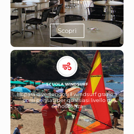
Scopri
SCUOLA WINDSURF
Impara divertendoti il windsurf grazie a
corsi pensati per qualsiasi livello di
conoscenza