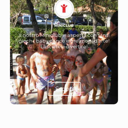
MINICLUB
Il nostro Miniclub vi aspetta con tanti
giochi, baby dance e creazioni d'arte!
Lasciatevi divertire!
Scopri