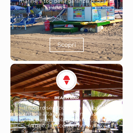
marine: il top della garanzia di qualità
Scopri
BEACH BAR
Il nostro servizio bar in spiaggia vi
garantisce alta qualità e ampia scelta fra:
toast, panini, gelati, insalate, granite,
frappè, tabacchi e molto altro.