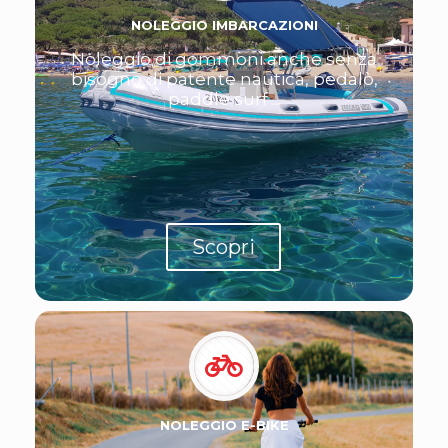
NOLEGGIO IMBARCAZIONI
Noleggio di gommoni anche senza
bisogno di patente nautica, pedalò,
paddle surf ...
Scopri
NOLEGGIO E-BIKE